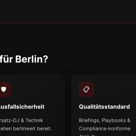
ür Berlin?
🛡️
📋
usfallsicherheit
Qualitätsstandard
rsatz-DJ & Technik
Briefings, Playbooks &
tehen berlinweit bereit.
Compliance-konforme