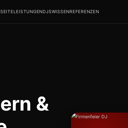
SEITE
LEISTUNGEN
DJS
WISSEN
REFERENZEN
ern &
e