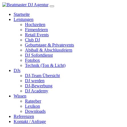
Startseite
Leistungen
Hochzeiten
Firmenfeiern
Retail Events
Club DJ
Geburtstage & Privatevents
Abiball & Abschlussfeiern
DJ Sofortdienst
Fotobox
Technik (Ton & Licht)
DJs
DJ-Team Übersicht
DJ werden
DJ-Bewerbung
DJ Academy
Wissen
Ratgeber
Lexikon
Downloads
Referenzen
Kontakt / Anfrage