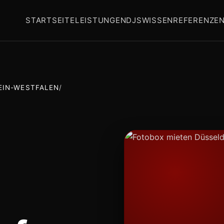
STARTSEITE
LEISTUNGEN
DJS
WISSEN
REFERENZE
EIN-WESTFALEN
/