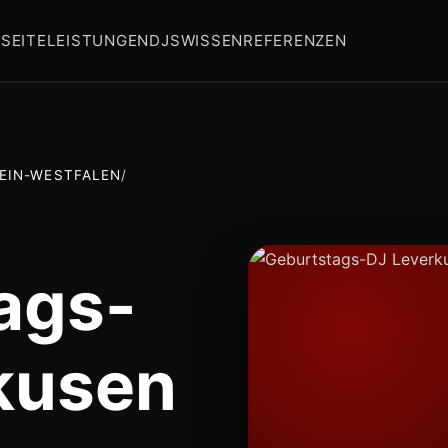
SEITE
LEISTUNGEN
DJS
WISSEN
REFERENZEN
EIN-WESTFALEN
/
ags-
kusen