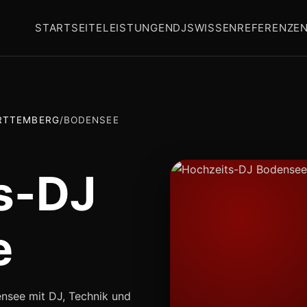
STARTSEITE
LEISTUNGEN
DJS
WISSEN
REFERENZE
RTTEMBERG
/
BODENSEE
s-DJ
e
ensee mit DJ, Technik und