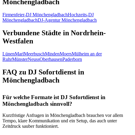
Mönchengladbach
Firmenfeier-DJ Mönchengladbach
Hochzeits-DJ
Mönchengladbach
DJ-Agentur Mönchengladbach
Verbundene Städte in Nordrhein-
Westfalen
Lünen
Marl
Meerbusch
Minden
Moers
Mülheim an der
Ruhr
Münster
Neuss
Oberhausen
Paderborn
FAQ zu DJ Sofortdienst in
Mönchengladbach
Für welche Formate ist DJ Sofortdienst in
Mönchengladbach sinnvoll?
Kurzfristige Anfragen in Mönchengladbach brauchen vor allem
Tempo, klare Kommunikation und ein Setup, das auch unter
Zeitdruck sauber funktioniert.