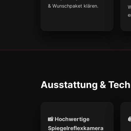
& Wunschpaket klären.
W
e
Ausstattung & Tech
📸 Hochwertige

Spiegelreflexkamera