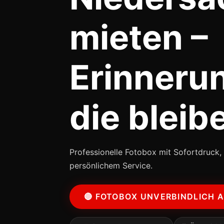
mieten –
Erinneru
die bleib
Professionelle Fotobox mit Sofortdruck, 
persönlichem Service.
🔴 FOTOBOX UNVERBINDLICH 