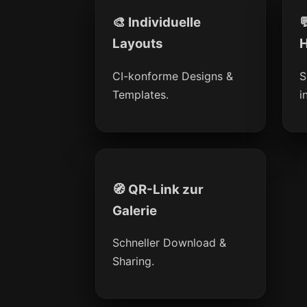
🎨 Individuelle

Layouts
H
CI-konforme Designs &
S
Templates.
i
🧭 QR-Link zur
Galerie
Schneller Download &
Sharing.