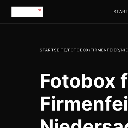
START
STARTSEITE
/
FOTOBOX
/
FIRMENFEIER
/
NI
Fotobox f
Firmenfei
Niedersa