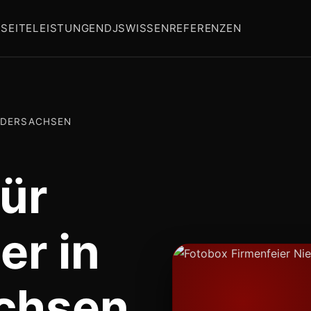
SEITE
LEISTUNGEN
DJS
WISSEN
REFERENZEN
EDERSACHSEN
ür
er in
chsen