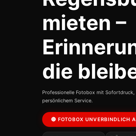
mieten –
Erinneru
die bleib
Professionelle Fotobox mit Sofortdruck, 
persönlichem Service.
🔴 FOTOBOX UNVERBINDLICH 