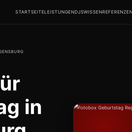
STARTSEITE
LEISTUNGEN
DJS
WISSEN
REFERENZE
GENSBURG
ür
ag in
urg