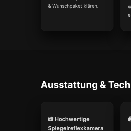
& Wunschpaket klären.
W
e
Ausstattung & Tech
📸 Hochwertige

Spiegelreflexkamera