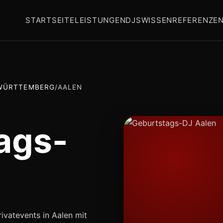
STARTSEITE
LEISTUNGEN
DJS
WISSEN
REFERENZE
WÜRTTEMBERG
/
AALEN
ags-
ivatevents in Aalen mit