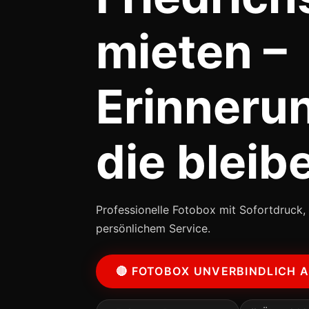
mieten –
Erinneru
die bleib
Professionelle Fotobox mit Sofortdruck, 
persönlichem Service.
🔴 FOTOBOX UNVERBINDLICH 