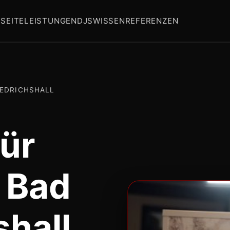
SEITE
LEISTUNGEN
DJS
WISSEN
REFERENZEN
IEDRICHSHALL
ür
n Bad
shall