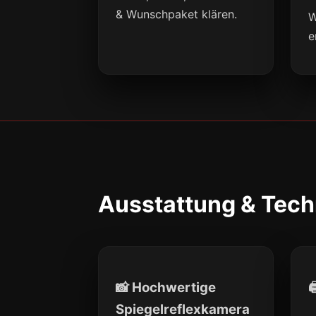
& Wunschpaket klären.
W
e
Ausstattung & Tech
📸 Hochwertige

Spiegelreflexkamera