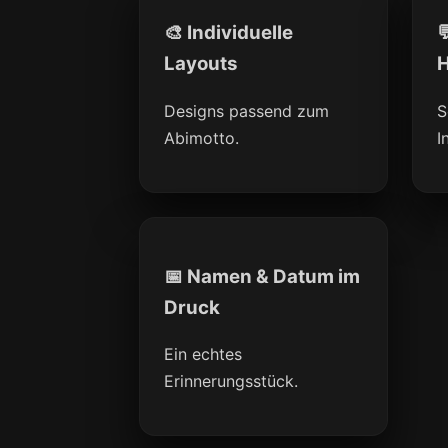
🎨 Individuelle

Layouts
H
Designs passend zum
S
Abimotto.
I
📅 Namen & Datum im
Druck
Ein echtes
Erinnerungsstück.