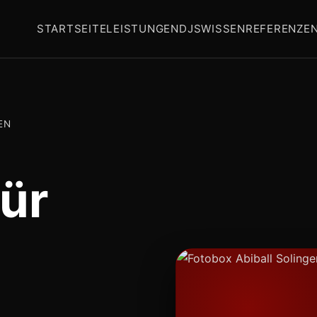
STARTSEITE
LEISTUNGEN
DJS
WISSEN
REFERENZE
EN
ür