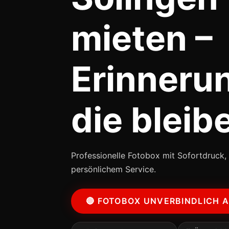
mieten –
Erinneru
die bleib
Professionelle Fotobox mit Sofortdruck, 
persönlichem Service.
🔴 FOTOBOX UNVERBINDLICH 