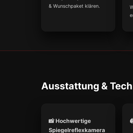
& Wunschpaket klären.
W
e
Ausstattung & Tech
📸 Hochwertige

Spiegelreflexkamera