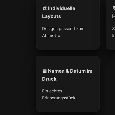
🎨 Individuelle

Layouts
H
Designs passend zum
S
Abimotto.
I
📅 Namen & Datum im
Druck
Ein echtes
Erinnerungsstück.