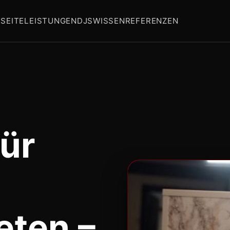
SEITE
LEISTUNGEN
DJS
WISSEN
REFERENZEN
ür
eten –