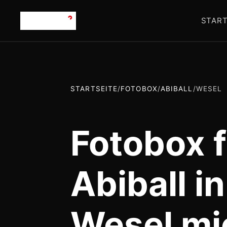
START
STARTSEITE
/
FOTOBOX
/
ABIBALL
/
WESEL
Fotobox f
Abiball in
Wesel mi