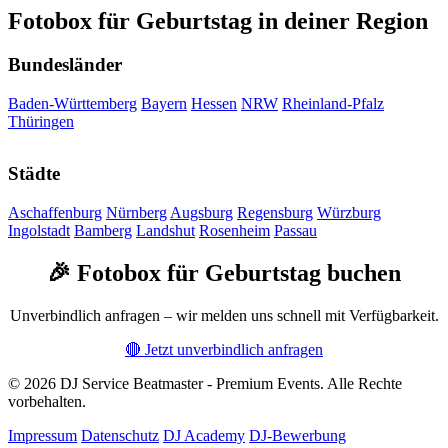
Fotobox für Geburtstag in deiner Region
Bundesländer
Baden-Württemberg
Bayern
Hessen
NRW
Rheinland-Pfalz
Thüringen
Städte
Aschaffenburg
Nürnberg
Augsburg
Regensburg
Würzburg
Ingolstadt
Bamberg
Landshut
Rosenheim
Passau
🎉 Fotobox für Geburtstag buchen
Unverbindlich anfragen – wir melden uns schnell mit Verfügbarkeit.
🔴 Jetzt unverbindlich anfragen
© 2026 DJ Service Beatmaster - Premium Events. Alle Rechte
vorbehalten.
Impressum
Datenschutz
DJ Academy
DJ-Bewerbung