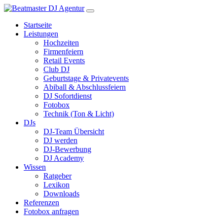
Startseite
Leistungen
Hochzeiten
Firmenfeiern
Retail Events
Club DJ
Geburtstage & Privatevents
Abiball & Abschlussfeiern
DJ Sofortdienst
Fotobox
Technik (Ton & Licht)
DJs
DJ-Team Übersicht
DJ werden
DJ-Bewerbung
DJ Academy
Wissen
Ratgeber
Lexikon
Downloads
Referenzen
Fotobox anfragen