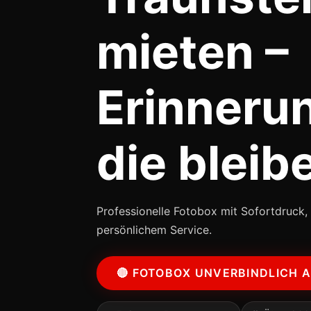
mieten –
Erinneru
die bleib
Professionelle Fotobox mit Sofortdruck, 
persönlichem Service.
🔴 FOTOBOX UNVERBINDLICH 