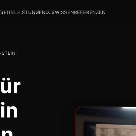
SEITE
LEISTUNGEN
DJS
WISSEN
REFERENZEN
NSTEIN
ür
in
in