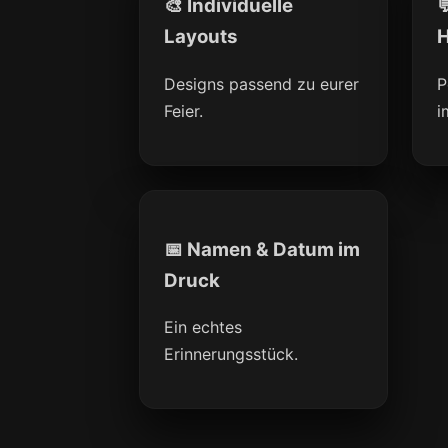
🎨 Individuelle

Layouts
H
Designs passend zu eurer
P
Feier.
i
📅 Namen & Datum im
Druck
Ein echtes
Erinnerungsstück.