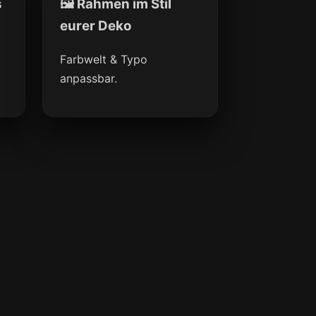
s
🖼 Rahmen im Stil
eurer Deko
Farbwelt & Typo
anpassbar.